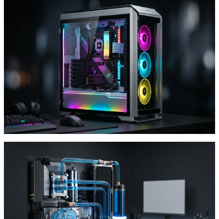
Modding PC
Modding RGB : iCUE, Aura ou Chroma, Lequel
Choisir ?
3 écosystèmes RGB incompatibles entre eux.
Ventilateurs, strips LED, contrôleurs : notre guide pour
un setup cohérent de 50€ à 300€.
Jérémie Calos
4 mars 2026
Modding PC
Watercooling Custom : Par Où Commencer
Sans Tout Noyer ?
Pompe, radiateur, waterblocks, liquide : le watercooling
custom fait gagner 10-20°C vs un AIO. Notre guide pas à
pas pour un premier loop réussi.