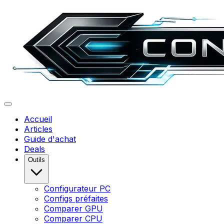
Accueil
Articles
Guide d'achat
Deals
Outils
Configurateur PC
Configs préfaites
Comparer GPU
Comparer CPU