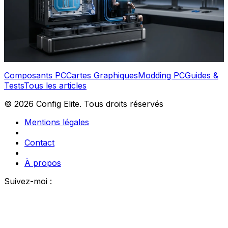
Jérémie Calos
5 déc. 2024
Composants PC
Cartes Graphiques
Modding PC
Guides &
Tests
Tous les articles
©
2026
Config Elite
. Tous droits réservés
Mentions légales
Contact
À propos
Suivez-moi :