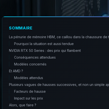
Jérémie Calos
30 décembre 2025
SOMMAIRE
La pénurie de mémoire HBM, ce caillou dans la chaussure de to
Pourquoi la situation est aussi tendue
NVIDIA RTX 50 Series : des prix qui flambent
Conséquences attendues
Modèles concernés
Et AMD ?
Modèles attendus
Plusieurs vagues de hausses successives, et non un simple aj
Facteurs de hausse
Impact sur les prix
Alors, que faire ?