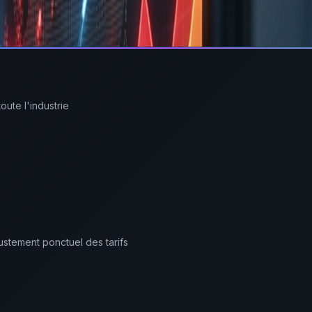
ute l'industrie
ustement ponctuel des tarifs